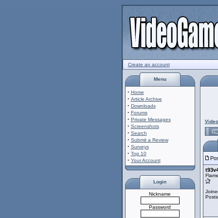
Create an account
Menu
·
Home
·
Article Archive
·
Downloads
·
Forums
·
Private Messages
Vide
·
Screenshots
·
Search
·
Submit a Review
·
Surveys
·
Top 10
Pos
·
Your Account
t93v
Flam
Login
Joine
Nickname
Posts
Password