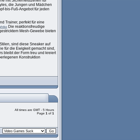
uhe mit Sicherheitszehen für
 Styles, die Jungen und Mädchen
pf-bis-Fuß-Angebot für jeden
 Trainer, perfekt für eine
Die reaktionsfreudige
ghtko
gestricktem Mesh-Gewebe bieten
tilen, sind diese Sneaker auf
ie für die Ewigkeit gemacht sind,
 bleibt der Form treu und kreiert
überlegenen Konstruktion
All times are GMT - 5 Hours
Page
1
of
1