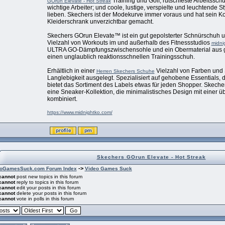
Training und Golf; rutschfeste Arbeitssch
GOrun Elevate - Hot Streak
wichtige Arbeiter; und coole, lustige, verspielte und leuchtende
lieben. Skechers ist der Modekurve immer voraus und hat sein Ko
Kleiderschrank unverzichtbar gemacht.
Skechers GOrun Elevate™ ist ein gut gepolsterter Schnürschuh und
Vielzahl von Workouts im und außerhalb des Fitnessstudios
midni
ULTRA GO-Dämpfungszwischensohle und ein Obermaterial aus 
einen unglaublich reaktionsschnellen Trainingsschuh.
Erhältlich in einer
Vielzahl von Farben und S
Herren Skechers Schuhe
Langlebigkeit ausgelegt. Spezialisiert auf gehobene Essentials, d
bietet das Sortiment des Labels etwas für jeden Shopper. Skechers
eine Sneaker-Kollektion, die minimalistisches Design mit einer 
kombiniert.
https://www.midnightko.com/
Skechers GOrun Elevate - Hot Streak
->
oGamesSuck.com Forum Index
Video Games Suck
cannot
post new topics in this forum
cannot
reply to topics in this forum
cannot
edit your posts in this forum
cannot
delete your posts in this forum
cannot
vote in polls in this forum