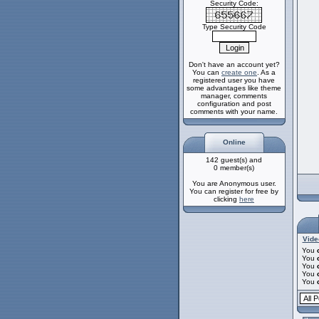
Security Code:
Type Security Code
Don't have an account yet?
You can
create one
. As a
registered user you have
some advantages like theme
manager, comments
configuration and post
comments with your name.
Online
142 guest(s) and
0 member(s)
You are Anonymous user.
You can register for free by
clicking
here
Vide
You
You
You
You
You