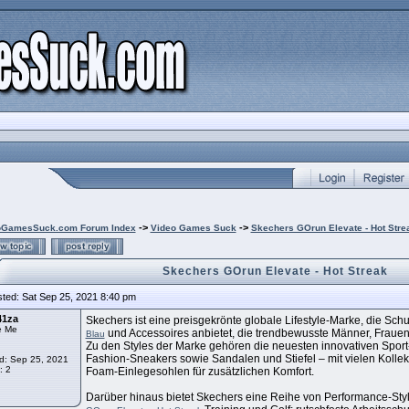
->
->
oGamesSuck.com Forum Index
Video Games Suck
Skechers GOrun Elevate - Hot Stre
Skechers GOrun Elevate - Hot Streak
ted: Sat Sep 25, 2021 8:40 pm
41za
Skechers ist eine preisgekrönte globale Lifestyle-Marke, die Sc
e Me
und Accessoires anbietet, die trendbewusste Männer, Frauen
Blau
Zu den Styles der Marke gehören die neuesten innovativen Sport
Fashion-Sneakers sowie Sandalen und Stiefel – mit vielen Kolle
d: Sep 25, 2021
: 2
Foam-Einlegesohlen für zusätzlichen Komfort.
Darüber hinaus bietet Skechers eine Reihe von Performance-Sty